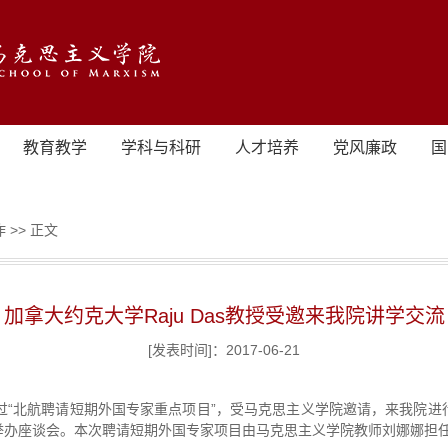
教育教学
学科与科研
人才培养
党风廉政
国
作
>> 正文
加拿大约克大学Raju Das教授受邀来我院讲学交流
[发表时间]：2017-06-21
教授通过“北航聘请短期外国专家重点项目”，受马克思主义学院邀请，来我
举办座谈会。本次聘请短期外国专家项目由马克思主义学院教师刘娜娜担