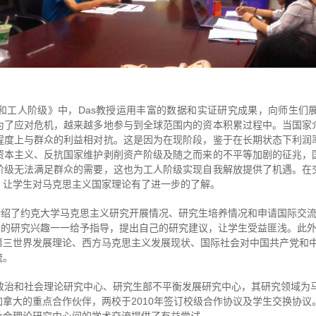
和工人阶级》中，Das教授运用丰富的数据和实证研究成果，向师生们
为了应对危机，越来越多地参与到全球范围内的资本积累过程中。当国家
程度上与群众的利益相对抗。这是因为在现阶段，鉴于在长期状态下利润
资本主义、反抗国家维护剥削资产阶级及随之而来的不平等加剧的征兆，
阶级无法满足群众的需要，这也为工人阶级实现自我解放提供了机遇。在
，让学生对马克思主义国家理论有了进一步的了解。
介绍了约克大学马克思主义研究开展情况、研究生培养情况和申请国际交
生的研究兴趣一一给予指导，提出自己的研究建议，让学生受益匪浅。此外
第三世界发展理论、西方马克思主义发展现状、国际社会对中国共产党和
流。
克大学政治和社会理论研究中心、研究生部不平衡发展研究中心，其研究领域
拿大的重点合作伙伴，两校于2010年签订校级合作协议及学生交换协议