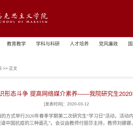
教育教学
学科与科研
人才培养
党风廉政
国
采
>> 正文
识形态斗争 提高网络媒介素养——我院研究生2020
[发表时间]：2020-03-12
播的方式举行2020年春季学期第二次研究生“学习日”活动，活
报道中国抗疫的三种面孔”。会议由教师付丽莎主持，教师刘娜娜