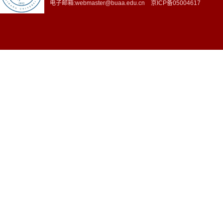
电子邮箱:webmaster@buaa.edu.cn 京ICP备05004617