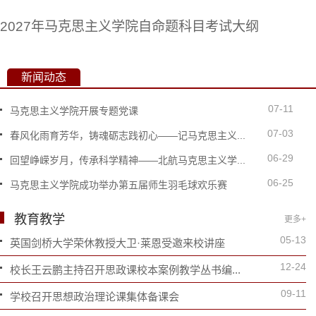
2027年马克思主义学院自命题科目考试大纲
马克思主义学院2026年高校思想政治工作骨干在职攻
新闻动态
位研究生申...
07-11
马克思主义学院2025年优秀研究生评定结果公示
马克思主义学院开展专题党课
07-03
春风化雨育芳华，铸魂砺志践初心——记马克思主义...
北京航空航天大学马克思主义学院2026年高校思想政
06-29
回望峥嵘岁月，传承科学精神——北航马克思主义学...
干在职攻读...
06-25
马克思主义学院成功举办第五届师生羽毛球欢乐赛
教育教学
更多+
05-13
英国剑桥大学荣休教授大卫·莱恩受邀来校讲座
12-24
校长王云鹏主持召开思政课校本案例教学丛书编...
09-11
学校召开思想政治理论课集体备课会